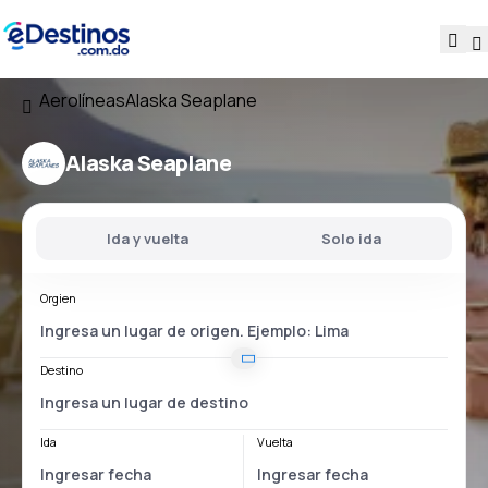
Aerolíneas
Alaska Seaplane
Alaska Seaplane
Ida y vuelta
Solo ida
Orgien
Destino
Ida
Vuelta