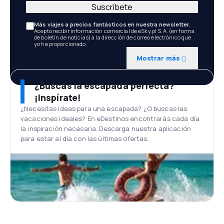
Suscríbete
Más viajes a precios fantásticos en nuestra newsletter.
Acepto recibir información comercial de eSky.pl S.A. (en forma
de boletín de noticias) a la dirección de correo electrónico que
yo he proporcionado.
Mostrar más
¿Buscas la escapada perfecta?
¡Inspírate!
¿Necesitas ideas para una escapada? ¿O buscas las
vacaciones ideales? En eDestinos encontrarás cada día
la inspiración necesaria. Descarga nuestra aplicación
para estar al día con las últimas ofertas.