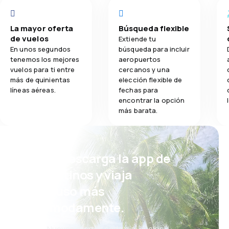
La mayor oferta
Búsqueda flexible
de vuelos
Extiende tu
En unos segundos
búsqueda para incluir
tenemos los mejores
aeropuertos
vuelos para ti entre
cercanos y una
más de quinientas
elección flexible de
líneas aéreas.
fechas para
encontrar la opción
más barata.
¡Eh! Descarga la app de
eDestinos y viaja
incluso más
cómodamente.
Nuevas ofertas cada día: vuelos,