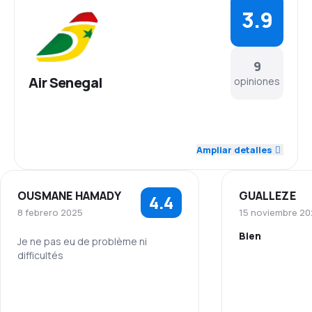
3.9
9
Air Senegal
opiniones
4.5
Personal
Ampliar detalles
3.6
Puntualidad
OUSMANE HAMADY
GUALLEZE
4.4
4.0
Red de conexiones
8 febrero 2025
15 noviembre 20
Bien
3.6
Precio del billete
Je ne pas eu de problème ni
difficultés
Personal
3.6
Comodidad de viaje
5.0
Personal
Puntualidad
4.1
Transporte de equipaje