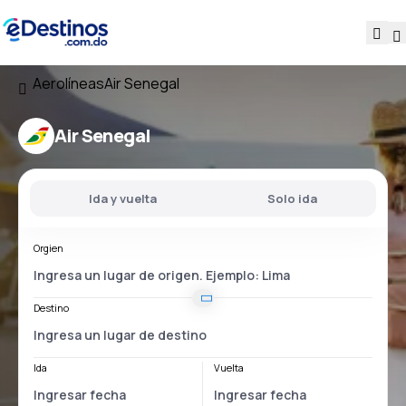
Aerolíneas
Air Senegal
Air Senegal
Ida y vuelta
Solo ida
Orgien
Destino
Ida
Vuelta