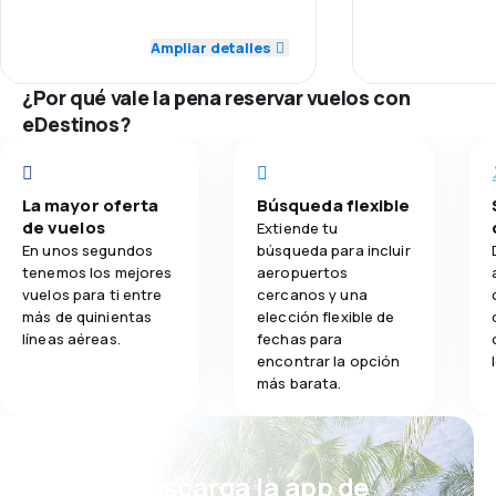
4.0
Puntualidad
Red de conex
Ampliar detalles
3.7
Comidas
5.0
Red de conexiones
¿Por qué vale la pena reservar vuelos con
Precio del bill
4.0
eDestinos?
Precio del billete
Comodidad de
4.0
Comodidad de viaje
La mayor oferta
Búsqueda flexible
Transporte de
4.0
de vuelos
Transporte de equipaje
Extiende tu
En unos segundos
búsqueda para incluir
Comidas
tenemos los mejores
aeropuertos
4.0
Comidas
vuelos para ti entre
cercanos y una
más de quinientas
elección flexible de
líneas aéreas.
fechas para
encontrar la opción
más barata.
¡Eh! Descarga la app de