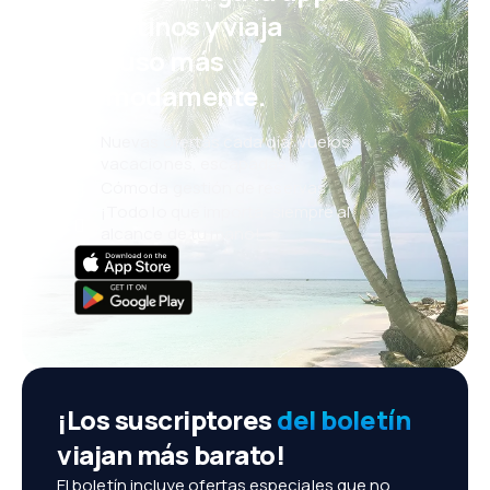
eDestinos y viaja
incluso más
cómodamente.
Nuevas ofertas cada día: vuelos,
vacaciones, escapadas
Cómoda gestión de reservas
¡Todo lo que importa, siempre al
alcance de tu mano!
¡Los suscriptores
del boletín
viajan más barato!
El boletín incluye ofertas especiales que no