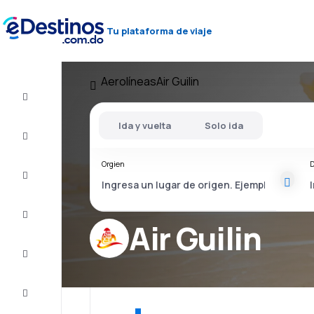
Tu plataforma de viaje
Aerolíneas
Air Guilin
Vuelos
baratos
Ida y vuelta
Solo ida
Alojamientos
Orgien
D
Ofertas
Completa
el viaje
Air Guilin
Inspiración
y consejos
Atención
al cliente