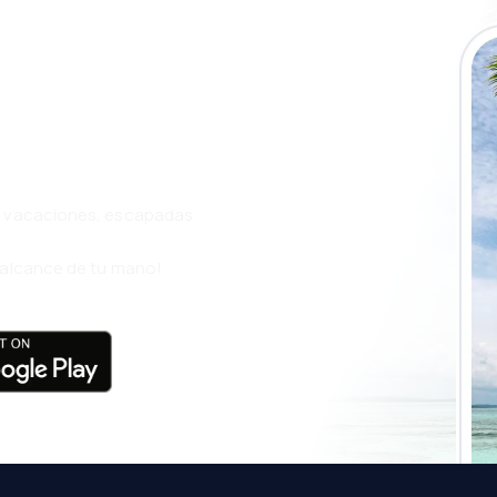
a app de
ja incluso más
s, vacaciones, escapadas
l alcance de tu mano!