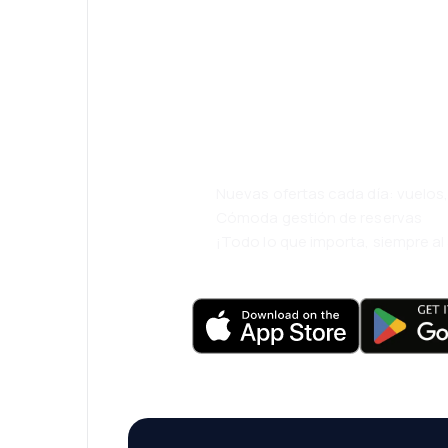
¡Eh! Descarga l
eDestinos y via
cómodamente.
Nuevas ofertas cada día: vuelo
Cómoda gestión de reservas
¡Todo lo que importa, siempre a