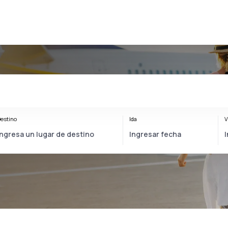
estino
Ida
V