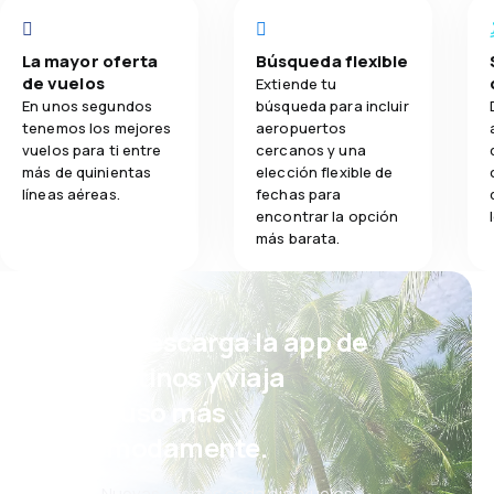
La mayor oferta
Búsqueda flexible
de vuelos
Extiende tu
En unos segundos
búsqueda para incluir
tenemos los mejores
aeropuertos
vuelos para ti entre
cercanos y una
más de quinientas
elección flexible de
líneas aéreas.
fechas para
encontrar la opción
más barata.
¡Eh! Descarga la app de
eDestinos y viaja
incluso más
cómodamente.
Nuevas ofertas cada día: vuelos,