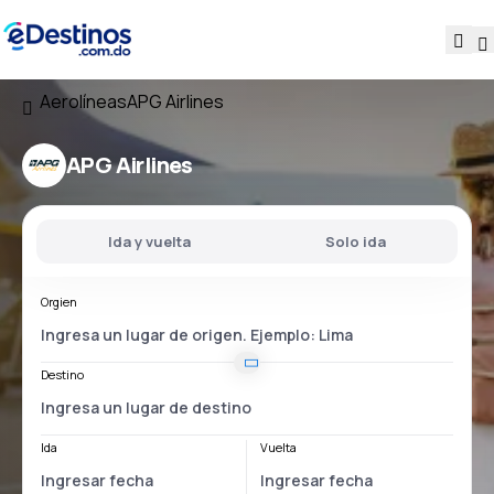
Aerolíneas
APG Airlines
APG Airlines
Ida y vuelta
Solo ida
Orgien
Destino
Ida
Vuelta