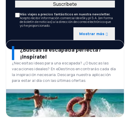
Suscríbete
Más viajes a precios fantásticos en nuestra newsletter.
Acepto recibir información comercial de eSky.pl S.A. (en forma
de boletín de noticias) a la dirección de correo electrónico que
yo he proporcionado.
Mostrar más
¿Buscas la escapada perfecta?
¡Inspírate!
¿Necesitas ideas para una escapada? ¿O buscas las
vacaciones ideales? En eDestinos encontrarás cada día
la inspiración necesaria. Descarga nuestra aplicación
para estar al día con las últimas ofertas.