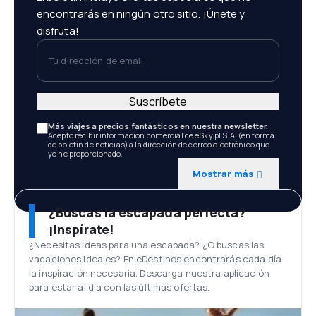
encontrarás en ningún otro sitio. ¡Únete y
disfruta!
Tu dirección de email
Suscríbete
Más viajes a precios fantásticos en nuestra newsletter.
Acepto recibir información comercial de eSky.pl S.A. (en forma
de boletín de noticias) a la dirección de correo electrónico que
yo he proporcionado.
Mostrar más
¿Buscas la escapada perfecta?
¡Inspírate!
¿Necesitas ideas para una escapada? ¿O buscas las
vacaciones ideales? En eDestinos encontrarás cada día
la inspiración necesaria. Descarga nuestra aplicación
para estar al día con las últimas ofertas.