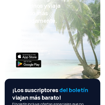
eDestinos y viaja
incluso más
cómodamente.
Nuevas ofertas cada día: vuelos,
vacaciones, escapadas
Cómoda gestión de reservas
¡Todo lo que importa, siempre al
alcance de tu mano!
¡Los suscriptores
del boletín
viajan más barato!
El boletín incluye ofertas especiales que no