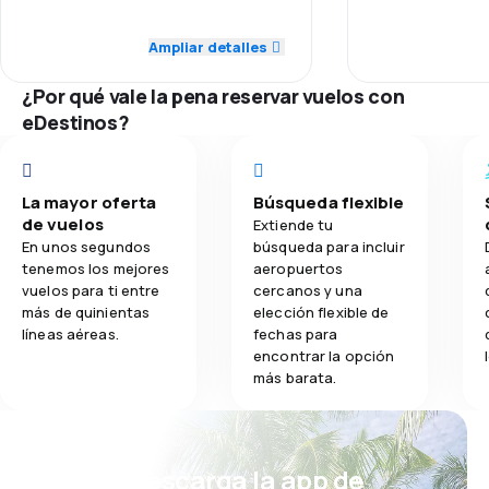
Ogromne opóźni
3.0
Puntualidad
Puntualidad
przyczyny, bez 
Ampliar detalles
3.0
Comidas
3.0
Red de conexiones
Red de conex
¿Por qué vale la pena reservar vuelos con
eDestinos?
1.0
Precio del billete
Precio del bill
1.0
Comodidad de viaje
Comodidad de
La mayor oferta
Búsqueda flexible
de vuelos
Extiende tu
3.0
Transporte de equipaje
Transporte de
En unos segundos
búsqueda para incluir
tenemos los mejores
aeropuertos
vuelos para ti entre
cercanos y una
1.0
Comidas
Comidas
más de quinientas
elección flexible de
líneas aéreas.
fechas para
encontrar la opción
más barata.
¡Eh! Descarga la app de