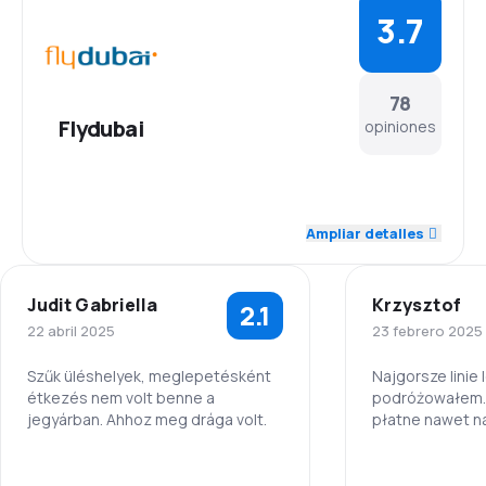
3.7
78
Flydubai
opiniones
4.2
Personal
Ampliar detalles
3.8
Puntualidad
Judit Gabriella
Krzysztof
2.1
4.0
Red de conexiones
22 abril 2025
23 febrero 2025
3.5
Precio del billete
Szűk üléshelyek, meglepetésként
Najgorsze linie 
étkezés nem volt benne a
podróżowałem. 
jegyárban. Ahhoz meg drága volt.
płatne nawet n
3.5
Comodidad de viaje
locie. Nawet o 
dopominać. Ni
3.0
Personal
Personal
3.9
obsługa. Mało m
Transporte de equipaje