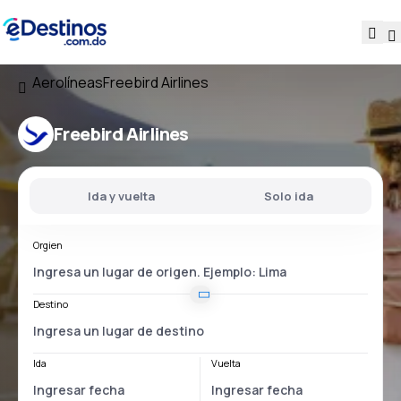
Aerolíneas
Freebird Airlines
Freebird Airlines
Ida y vuelta
Solo ida
Orgien
Destino
Ida
Vuelta