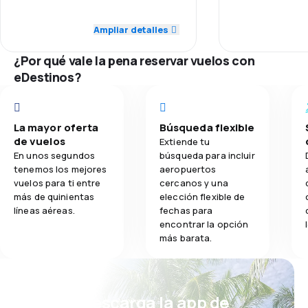
Red de conex
Ampliar detalles
3.3
Comidas
Precio del bill
¿Por qué vale la pena reservar vuelos con
eDestinos?
Comodidad de
Transporte de
La mayor oferta
Búsqueda flexible
de vuelos
Extiende tu
Comidas
En unos segundos
búsqueda para incluir
tenemos los mejores
aeropuertos
vuelos para ti entre
cercanos y una
más de quinientas
elección flexible de
líneas aéreas.
fechas para
encontrar la opción
más barata.
¡Eh! Descarga la app de