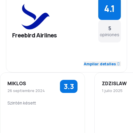
4.1
5
Freebird Airlines
opiniones
4.6
Personal
Ampliar detalles
4.2
Puntualidad
MIKLOS
ZDZISLAW
3.3
5.0
Red de conexiones
26 septiembre 2024
1 julio 2025
3.3
Precio del billete
Szintén késett
Personal
5.0
Personal
3.5
Comodidad de viaje
Puntualidad
1.0
Puntualidad
4.3
Transporte de equipaje