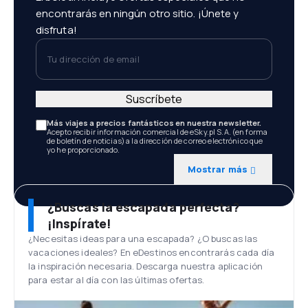
encontrarás en ningún otro sitio. ¡Únete y
disfruta!
Tu dirección de email
Suscríbete
Más viajes a precios fantásticos en nuestra newsletter.
Acepto recibir información comercial de eSky.pl S.A. (en forma
de boletín de noticias) a la dirección de correo electrónico que
yo he proporcionado.
Mostrar más
¿Buscas la escapada perfecta?
¡Inspírate!
¿Necesitas ideas para una escapada? ¿O buscas las
vacaciones ideales? En eDestinos encontrarás cada día
la inspiración necesaria. Descarga nuestra aplicación
para estar al día con las últimas ofertas.