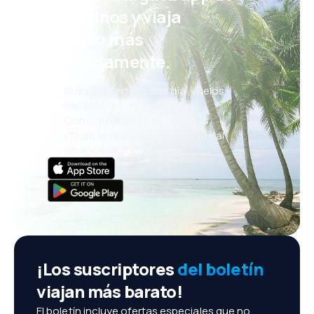
eDestinos y viaja
incluso más
cómodamente.
Nuevas ofertas cada día: vuelos,
vacaciones, escapadas
Cómoda gestión de reservas
¡Todo lo que importa, siempre al
alcance de tu mano!
¡Los suscriptores
del boletín
viajan más barato!
El boletín incluye ofertas especiales que no