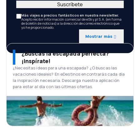
Suscríbete
Más viajes a precios fantásticos en nuestra newsletter.
Acepto recibir información comercial de eSky.pl S.A. (en forma
de boletín de noticias) a la dirección de correo electrónico que
yo he proporcionado.
Mostrar más
¿Buscas la escapada perfecta?
¡Inspírate!
¿Necesitas ideas para una escapada? ¿O buscas las
vacaciones ideales? En eDestinos encontrarás cada día
la inspiración necesaria. Descarga nuestra aplicación
para estar al día con las últimas ofertas.