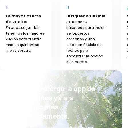
La mayor oferta
Búsqueda flexible
de vuelos
Extiende tu
En unos segundos
búsqueda para incluir
tenemos los mejores
aeropuertos
vuelos para ti entre
cercanos y una
más de quinientas
elección flexible de
líneas aéreas.
fechas para
encontrar la opción
más barata.
¡Eh! Descarga la app de
eDestinos y viaja
incluso más
cómodamente.
Nuevas ofertas cada día: vuelos,