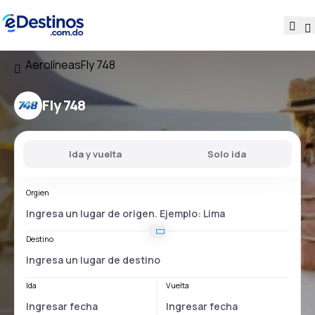
Aerolíneas
Fly 748
Fly 748
Ida y vuelta
Solo ida
Orgien
Destino
Ida
Vuelta