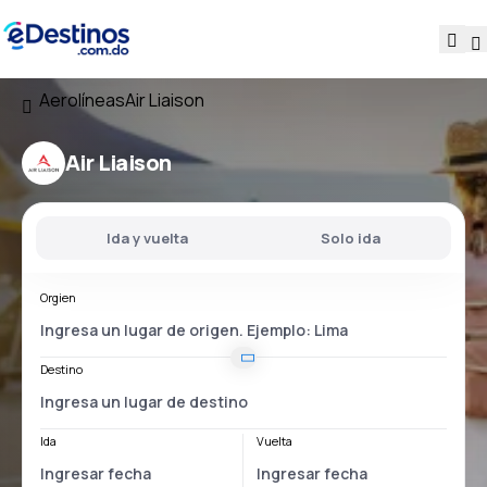
Aerolíneas
Air Liaison
Air Liaison
Ida y vuelta
Solo ida
Orgien
Destino
Ida
Vuelta