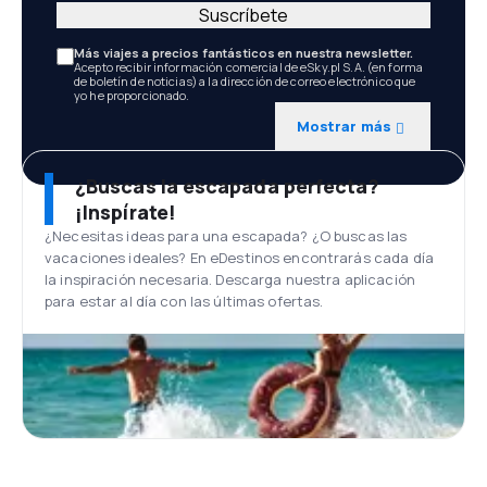
Suscríbete
Más viajes a precios fantásticos en nuestra newsletter.
Acepto recibir información comercial de eSky.pl S.A. (en forma
de boletín de noticias) a la dirección de correo electrónico que
yo he proporcionado.
Mostrar más
¿Buscas la escapada perfecta?
¡Inspírate!
¿Necesitas ideas para una escapada? ¿O buscas las
vacaciones ideales? En eDestinos encontrarás cada día
la inspiración necesaria. Descarga nuestra aplicación
para estar al día con las últimas ofertas.