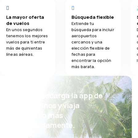
La mayor oferta
Búsqueda flexible
de vuelos
Extiende tu
En unos segundos
búsqueda para incluir
tenemos los mejores
aeropuertos
vuelos para ti entre
cercanos y una
más de quinientas
elección flexible de
líneas aéreas.
fechas para
encontrar la opción
más barata.
¡Eh! Descarga la app de
eDestinos y viaja
incluso más
cómodamente.
Nuevas ofertas cada día: vuelos,