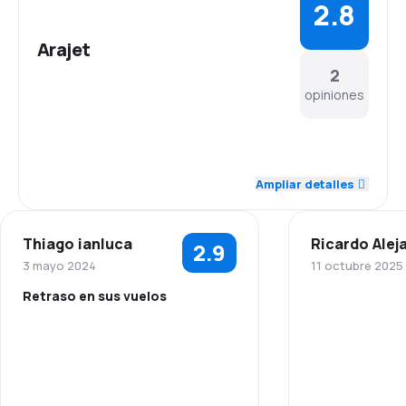
2.8
Arajet
2
opiniones
5.0
Personal
Ampliar detalles
1.0
Puntualidad
Thiago ianluca
Ricardo Alej
2.9
2.0
Red de conexiones
3 mayo 2024
11 octubre 2025
Retraso en sus vuelos
4.0
Precio del billete
5.0
Personal
3.0
Comodidad de viaje
1.0
Puntualidad
3.0
Transporte de equipaje