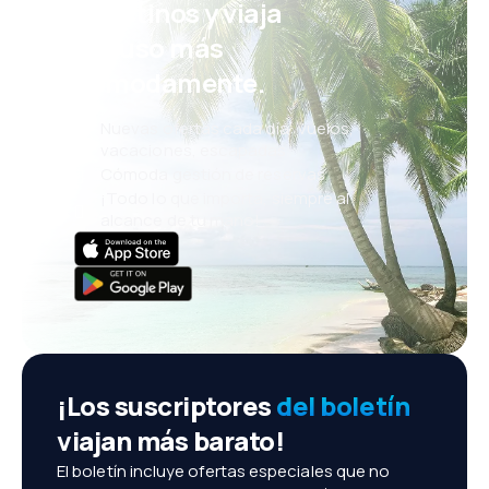
eDestinos y viaja
incluso más
cómodamente.
Nuevas ofertas cada día: vuelos,
vacaciones, escapadas
Cómoda gestión de reservas
¡Todo lo que importa, siempre al
alcance de tu mano!
¡Los suscriptores
del boletín
viajan más barato!
El boletín incluye ofertas especiales que no