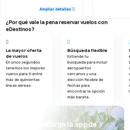
2.0
Red de conexiones
Ampliar detalles
2.0
Comidas
¿Por qué vale la pena reservar vuelos con
4.0
Precio del billete
eDestinos?
3.0
Comodidad de viaje
3.0
La mayor oferta
Búsqueda flexible
Transporte de equipaje
de vuelos
Extiende tu
En unos segundos
búsqueda para incluir
2.0
Comidas
tenemos los mejores
aeropuertos
vuelos para ti entre
cercanos y una
más de quinientas
elección flexible de
líneas aéreas.
fechas para
encontrar la opción
más barata.
¡Eh! Descarga la app de