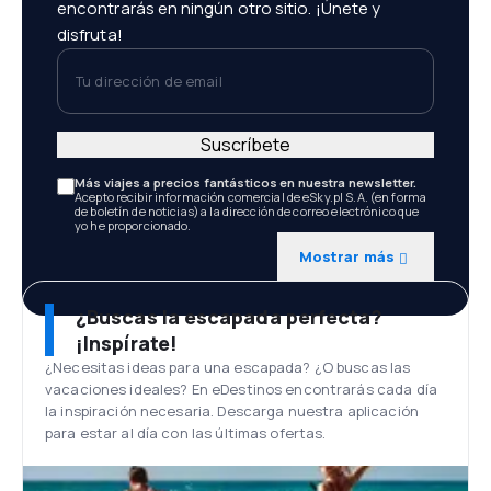
encontrarás en ningún otro sitio. ¡Únete y
disfruta!
Tu dirección de email
Suscríbete
Más viajes a precios fantásticos en nuestra newsletter.
Acepto recibir información comercial de eSky.pl S.A. (en forma
de boletín de noticias) a la dirección de correo electrónico que
yo he proporcionado.
Mostrar más
¿Buscas la escapada perfecta?
¡Inspírate!
¿Necesitas ideas para una escapada? ¿O buscas las
vacaciones ideales? En eDestinos encontrarás cada día
la inspiración necesaria. Descarga nuestra aplicación
para estar al día con las últimas ofertas.