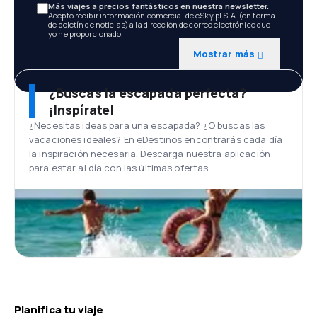
Más viajes a precios fantásticos en nuestra newsletter.
Acepto recibir información comercial de eSky.pl S.A. (en forma
de boletín de noticias) a la dirección de correo electrónico que
yo he proporcionado.
Mostrar más
¿Buscas la escapada perfecta?
¡Inspírate!
¿Necesitas ideas para una escapada? ¿O buscas las
vacaciones ideales? En eDestinos encontrarás cada día
la inspiración necesaria. Descarga nuestra aplicación
para estar al día con las últimas ofertas.
Planifica tu viaje