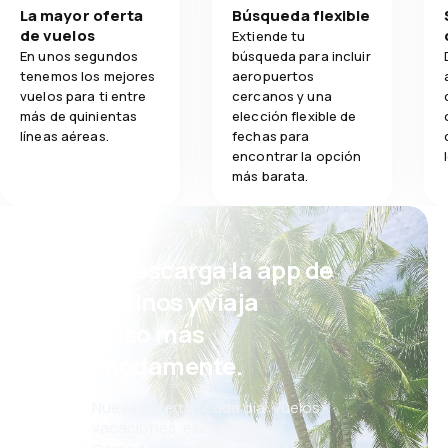
Comodidad de
La mayor oferta
Búsqueda flexible
1.0
Comodidad de viaje
de vuelos
Extiende tu
Comidas
En unos segundos
búsqueda para incluir
1.0
Transporte de equipaje
tenemos los mejores
aeropuertos
vuelos para ti entre
cercanos y una
más de quinientas
elección flexible de
1.0
Comidas
líneas aéreas.
fechas para
encontrar la opción
más barata.
¡Eh! Descarga la app de
eDestinos y viaja
incluso más
cómodamente.
Nuevas ofertas cada día: vuelos,
vacaciones, escapadas