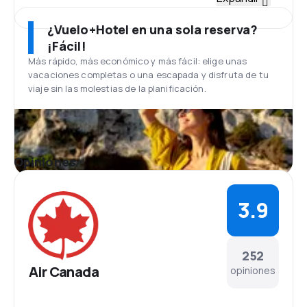
La flota de Air Canada esta compuesta por más de
200 aviões de los tipos Airbus A340-500 los tipos,
¿Vuelo+Hotel en una sola reserva?
A340-300 , A330-300 , Boeing 767-200 , 767-300 y
¡Fácil!
Embraer 175 y 190. Todos los aviones de la aerolínea
Más rápido, más económico y más fácil: elige unas
canadiense han sido objeto de una actualización,
vacaciones completas o una escapada y disfruta de tu
por lo que el interior es muy moderno. La flota de Air
viaje sin las molestias de la planificación.
Canada Jazz tiene 133 aviones de los tipos CRJ -
100er, CRJ - 200, CRJ -705 , De Havilland /
Bombardier Dash 8 100/200 , De Havilland /
Bombardier Dash.
Aeropuerto Internacional Pierre Elliott
Opiniones
Trudeau
La sede principal de Air Canada es el aeropuerto de
Montreal llamado Aeropuerto Internacional Pierre
3.9
Elliott Trudeau. En el que puedes encontrar cafés,
restaurantes, bares y varias tiendas además de
bancos, casas de cambio y acceso a internet.
Comidas
252
Para la clase ejecutiva, Air Canada ofrece comidas
Air Canada
opiniones
gourmet y vinos especiales. Para las clases
económicas, excelentes aperitivos y para los vuelos