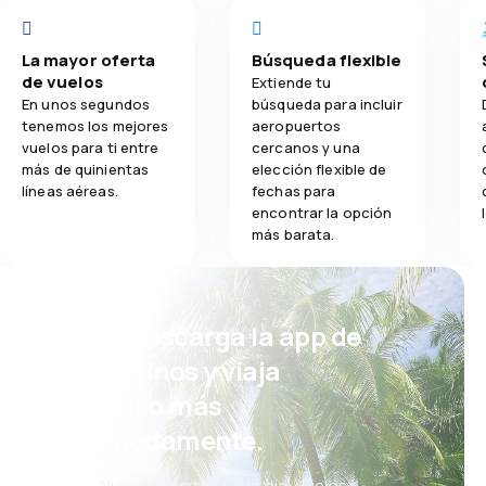
La mayor oferta
Búsqueda flexible
de vuelos
Extiende tu
En unos segundos
búsqueda para incluir
tenemos los mejores
aeropuertos
vuelos para ti entre
cercanos y una
más de quinientas
elección flexible de
líneas aéreas.
fechas para
encontrar la opción
más barata.
¡Eh! Descarga la app de
eDestinos y viaja
incluso más
cómodamente.
Nuevas ofertas cada día: vuelos,