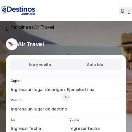
Aerolíneas
Air Travel
Air Travel
Ida y vuelta
Solo ida
Orgien
Destino
Ida
Vuelta