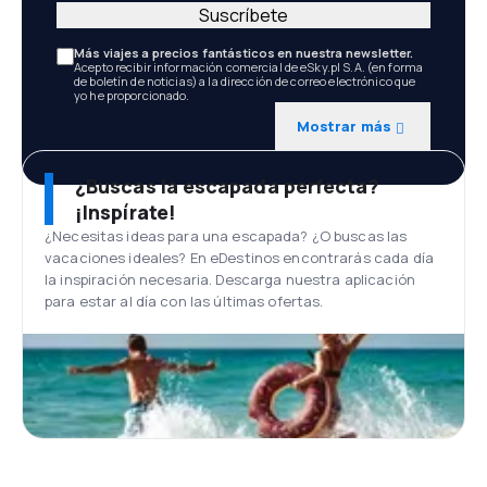
Suscríbete
Más viajes a precios fantásticos en nuestra newsletter.
Acepto recibir información comercial de eSky.pl S.A. (en forma
de boletín de noticias) a la dirección de correo electrónico que
yo he proporcionado.
Mostrar más
¿Buscas la escapada perfecta?
¡Inspírate!
¿Necesitas ideas para una escapada? ¿O buscas las
vacaciones ideales? En eDestinos encontrarás cada día
la inspiración necesaria. Descarga nuestra aplicación
para estar al día con las últimas ofertas.