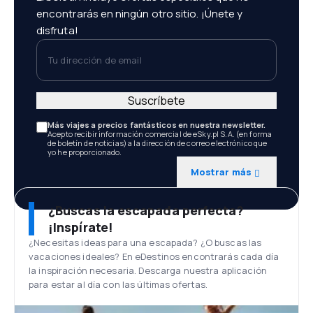
encontrarás en ningún otro sitio. ¡Únete y
disfruta!
Tu dirección de email
Suscríbete
Más viajes a precios fantásticos en nuestra newsletter.
Acepto recibir información comercial de eSky.pl S.A. (en forma
de boletín de noticias) a la dirección de correo electrónico que
yo he proporcionado.
Mostrar más
¿Buscas la escapada perfecta?
¡Inspírate!
¿Necesitas ideas para una escapada? ¿O buscas las
vacaciones ideales? En eDestinos encontrarás cada día
la inspiración necesaria. Descarga nuestra aplicación
para estar al día con las últimas ofertas.