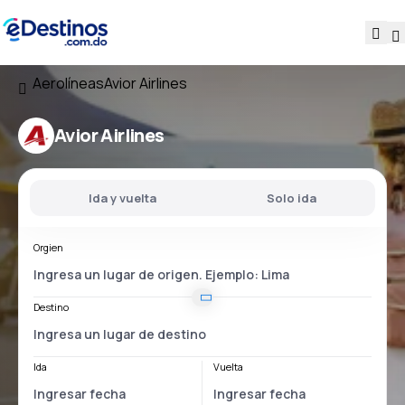
Aerolíneas
Avior Airlines
Avior Airlines
Ida y vuelta
Solo ida
Orgien
Destino
Ida
Vuelta