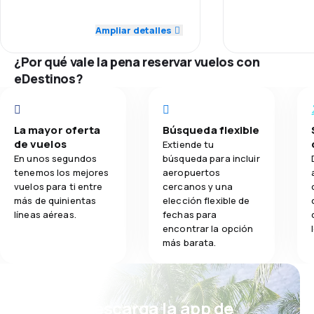
3.0
Red de conexiones
Red de conex
Ampliar detalles
4.2
Comidas
3.0
Precio del billete
Precio del bill
¿Por qué vale la pena reservar vuelos con
eDestinos?
3.0
Comodidad de viaje
Comodidad de
3.0
Transporte de equipaje
Transporte de
La mayor oferta
Búsqueda flexible
de vuelos
Extiende tu
5.0
Comidas
Comidas
En unos segundos
búsqueda para incluir
tenemos los mejores
aeropuertos
vuelos para ti entre
cercanos y una
más de quinientas
elección flexible de
líneas aéreas.
fechas para
encontrar la opción
más barata.
¡Eh! Descarga la app de