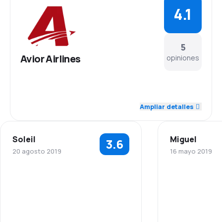
4.1
5
Avior Airlines
opiniones
4.2
Personal
Ampliar detalles
4.6
Puntualidad
Soleil
Miguel
3.6
3.8
Red de conexiones
20 agosto 2019
16 mayo 2019
3.8
Precio del billete
5.0
Personal
Personal
4.2
Comodidad de viaje
3.0
Puntualidad
Puntualidad
4.0
Transporte de equipaje