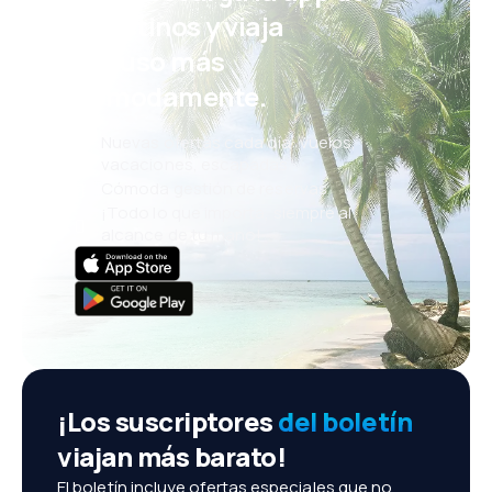
eDestinos y viaja
incluso más
cómodamente.
Nuevas ofertas cada día: vuelos,
vacaciones, escapadas
Cómoda gestión de reservas
¡Todo lo que importa, siempre al
alcance de tu mano!
¡Los suscriptores
del boletín
viajan más barato!
El boletín incluye ofertas especiales que no