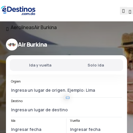
Aerolíneas
Air Burkina
Air Burkina
Ida y vuelta
Solo ida
Orgien
Destino
Ida
Vuelta