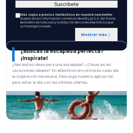
Suscríbete
Más viajes a precios fantásticos en nuestra newsletter.
Acepto recibir información comercial de eSky.pl S.A. (en forma
de boletín de noticias) a la dirección de correo electrónico que
yo he proporcionado.
Mostrar más
¿Buscas la escapada perfecta?
¡Inspírate!
¿Necesitas ideas para una escapada? ¿O buscas las
vacaciones ideales? En eDestinos encontrarás cada día
la inspiración necesaria. Descarga nuestra aplicación
para estar al día con las últimas ofertas.