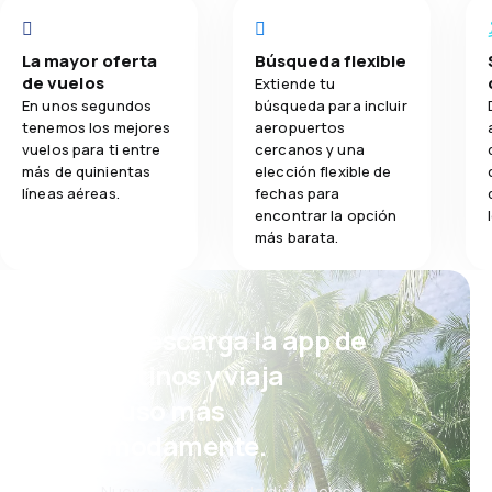
La mayor oferta
Búsqueda flexible
de vuelos
Extiende tu
En unos segundos
búsqueda para incluir
tenemos los mejores
aeropuertos
vuelos para ti entre
cercanos y una
más de quinientas
elección flexible de
líneas aéreas.
fechas para
encontrar la opción
más barata.
¡Eh! Descarga la app de
eDestinos y viaja
incluso más
cómodamente.
Nuevas ofertas cada día: vuelos,