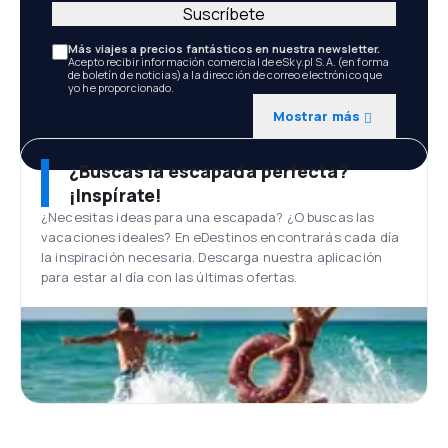
Suscríbete
Más viajes a precios fantásticos en nuestra newsletter.
Acepto recibir información comercial de eSky.pl S.A. (en forma
de boletín de noticias) a la dirección de correo electrónico que
yo he proporcionado.
Mostrar más
¿Buscas la escapada perfecta?
¡Inspírate!
¿Necesitas ideas para una escapada? ¿O buscas las
vacaciones ideales? En eDestinos encontrarás cada día
la inspiración necesaria. Descarga nuestra aplicación
para estar al día con las últimas ofertas.