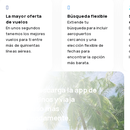
La mayor oferta
Búsqueda flexible
de vuelos
Extiende tu
En unos segundos
búsqueda para incluir
tenemos los mejores
aeropuertos
vuelos para ti entre
cercanos y una
más de quinientas
elección flexible de
líneas aéreas.
fechas para
encontrar la opción
más barata.
¡Eh! Descarga la app de
eDestinos y viaja
incluso más
cómodamente.
Nuevas ofertas cada día: vuelos,