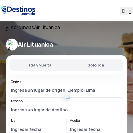
Aerolíneas
Air Lituanica
Air Lituanica
Ida y vuelta
Solo ida
Orgien
Destino
Ida
Vuelta