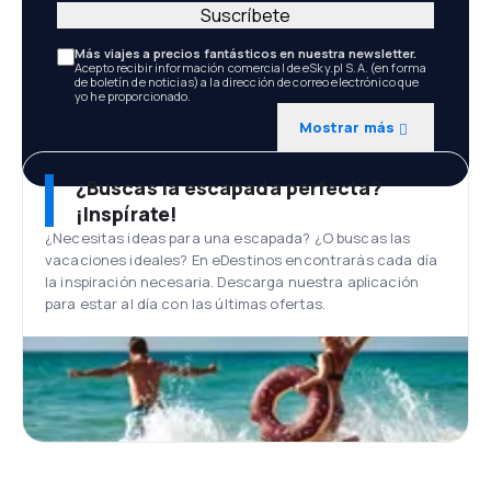
Suscríbete
Más viajes a precios fantásticos en nuestra newsletter.
Acepto recibir información comercial de eSky.pl S.A. (en forma
de boletín de noticias) a la dirección de correo electrónico que
yo he proporcionado.
Mostrar más
¿Buscas la escapada perfecta?
¡Inspírate!
¿Necesitas ideas para una escapada? ¿O buscas las
vacaciones ideales? En eDestinos encontrarás cada día
la inspiración necesaria. Descarga nuestra aplicación
para estar al día con las últimas ofertas.