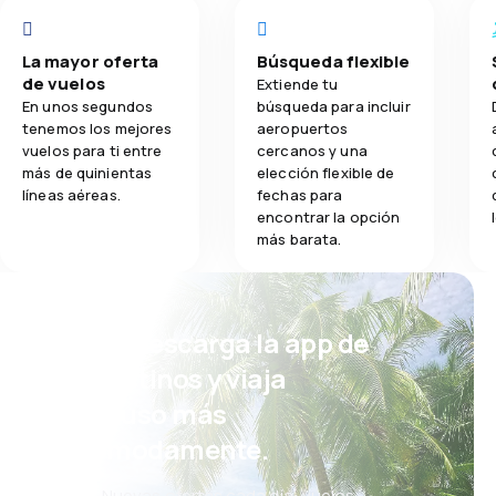
La mayor oferta
Búsqueda flexible
de vuelos
Extiende tu
En unos segundos
búsqueda para incluir
tenemos los mejores
aeropuertos
vuelos para ti entre
cercanos y una
más de quinientas
elección flexible de
líneas aéreas.
fechas para
encontrar la opción
más barata.
¡Eh! Descarga la app de
eDestinos y viaja
incluso más
cómodamente.
Nuevas ofertas cada día: vuelos,