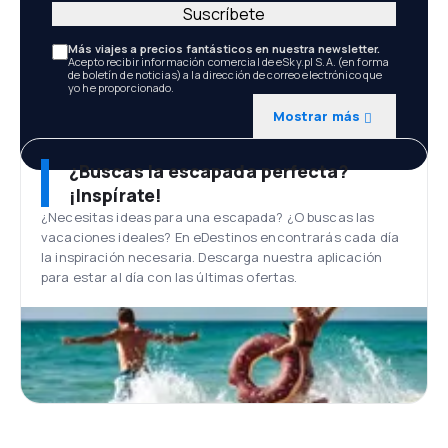
Suscríbete
Más viajes a precios fantásticos en nuestra newsletter.
Acepto recibir información comercial de eSky.pl S.A. (en forma
de boletín de noticias) a la dirección de correo electrónico que
yo he proporcionado.
Mostrar más
¿Buscas la escapada perfecta?
¡Inspírate!
¿Necesitas ideas para una escapada? ¿O buscas las
vacaciones ideales? En eDestinos encontrarás cada día
la inspiración necesaria. Descarga nuestra aplicación
para estar al día con las últimas ofertas.