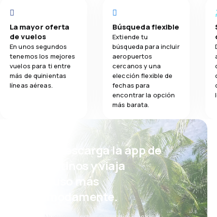
La mayor oferta
Búsqueda flexible
de vuelos
Extiende tu
En unos segundos
búsqueda para incluir
tenemos los mejores
aeropuertos
vuelos para ti entre
cercanos y una
más de quinientas
elección flexible de
líneas aéreas.
fechas para
encontrar la opción
más barata.
¡Eh! Descarga la app de
eDestinos y viaja
incluso más
cómodamente.
Nuevas ofertas cada día: vuelos,