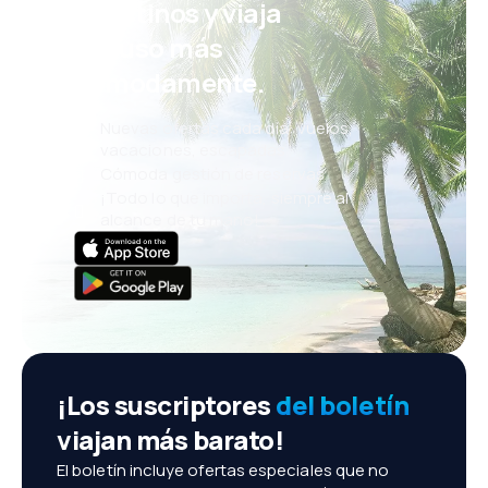
eDestinos y viaja
incluso más
cómodamente.
Nuevas ofertas cada día: vuelos,
vacaciones, escapadas
Cómoda gestión de reservas
¡Todo lo que importa, siempre al
alcance de tu mano!
¡Los suscriptores
del boletín
viajan más barato!
El boletín incluye ofertas especiales que no