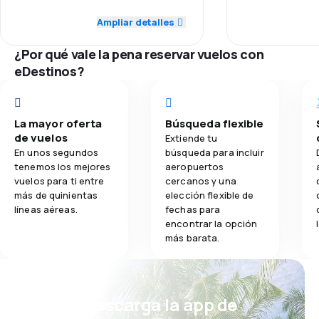
Ampliar detalles
3.3
Comidas
5.0
Puntualidad
¿Por qué vale la pena reservar vuelos con
3.0
Red de conexiones
eDestinos?
3.0
Precio del billete
La mayor oferta
Búsqueda flexible
3.0
Comodidad de viaje
de vuelos
Extiende tu
En unos segundos
búsqueda para incluir
5.0
Transporte de equipaje
tenemos los mejores
aeropuertos
vuelos para ti entre
cercanos y una
más de quinientas
elección flexible de
1.0
Comidas
líneas aéreas.
fechas para
encontrar la opción
más barata.
¡Eh! Descarga la app de