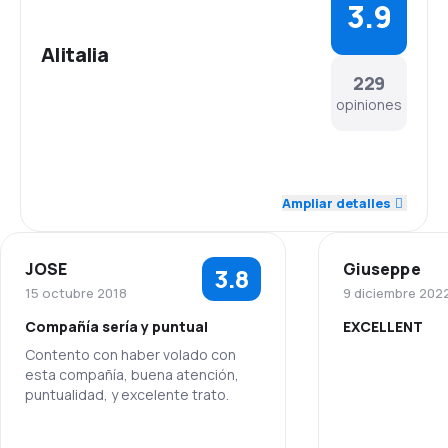
3.9
Alitalia
229
opiniones
4.1
Personal
Ampliar detalles
4.0
Puntualidad
JOSE
Giuseppe
3.8
4.1
Red de conexiones
15 octubre 2018
9 diciembre 202
Compañía sería y puntual
EXCELLENT
3.7
Precio del billete
Contento con haber volado con
esta compañía, buena atención,
3.8
Comodidad de viaje
puntualidad, y excelente trato.
4.0
Transporte de equipaje
5.0
Personal