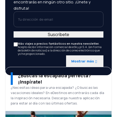
encontrarás en ningún otro sitio. ¡Únete y
disfruta!
Tu dirección de email
Suscríbete
Más viajes a precios fantásticos en nuestra newsletter.
Acepto recibir información comercial de eSky.pl S.A. (en forma
de boletín de noticias) a la dirección de correo electrónico que
yo he proporcionado.
Mostrar más
¿Buscas la escapada perfecta?
¡Inspírate!
¿Necesitas ideas para una escapada? ¿O buscas las
vacaciones ideales? En eDestinos encontrarás cada día
la inspiración necesaria. Descarga nuestra aplicación
para estar al día con las últimas ofertas.