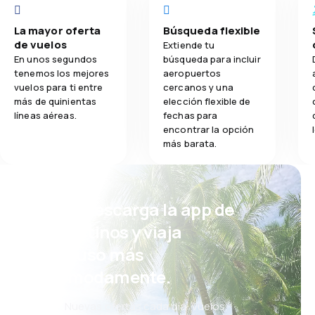
La mayor oferta
Búsqueda flexible
de vuelos
Extiende tu
En unos segundos
búsqueda para incluir
tenemos los mejores
aeropuertos
vuelos para ti entre
cercanos y una
más de quinientas
elección flexible de
líneas aéreas.
fechas para
encontrar la opción
más barata.
¡Eh! Descarga la app de
eDestinos y viaja
incluso más
cómodamente.
Nuevas ofertas cada día: vuelos,