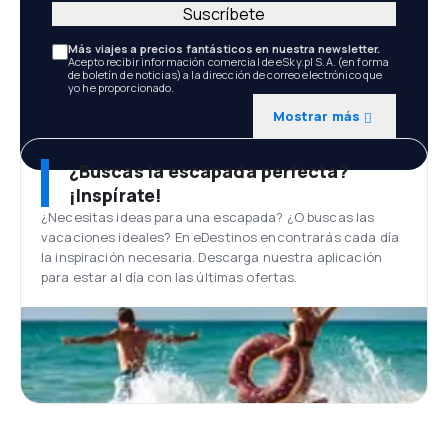
Suscríbete
Más viajes a precios fantásticos en nuestra newsletter.
Acepto recibir información comercial de eSky.pl S.A. (en forma
de boletín de noticias) a la dirección de correo electrónico que
yo he proporcionado.
Mostrar más
¿Buscas la escapada perfecta?
¡Inspírate!
¿Necesitas ideas para una escapada? ¿O buscas las
vacaciones ideales? En eDestinos encontrarás cada día
la inspiración necesaria. Descarga nuestra aplicación
para estar al día con las últimas ofertas.