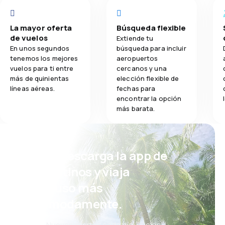
La mayor oferta
Búsqueda flexible
de vuelos
Extiende tu
En unos segundos
búsqueda para incluir
tenemos los mejores
aeropuertos
vuelos para ti entre
cercanos y una
más de quinientas
elección flexible de
líneas aéreas.
fechas para
encontrar la opción
más barata.
¡Eh! Descarga la app de
eDestinos y viaja
incluso más
cómodamente.
Nuevas ofertas cada día: vuelos,