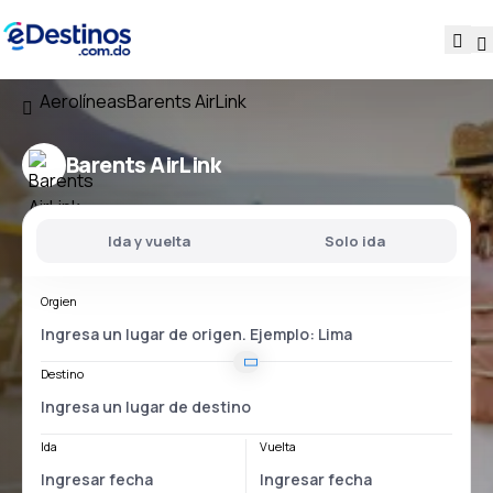
Aerolíneas
Barents AirLink
Barents AirLink
Ida y vuelta
Solo ida
Orgien
Destino
Ida
Vuelta