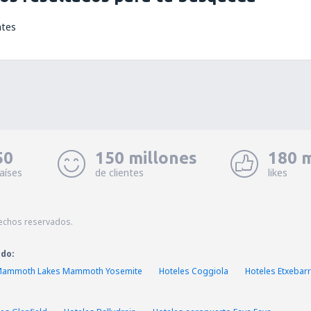
ntes
50
150 millones
180 m
aíses
de clientes
likes
echos reservados.
ado:
 Mammoth Lakes Mammoth Yosemite
Hoteles Coggiola
Hoteles Etxebarr