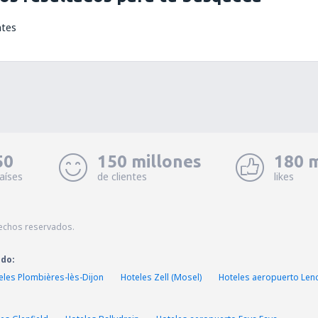
ntes
50
150 millones
180 m
aíses
de clientes
likes
echos reservados.
ado:
eles Plombières-lès-Dijon
Hoteles Zell (Mosel)
Hoteles aeropuerto Len