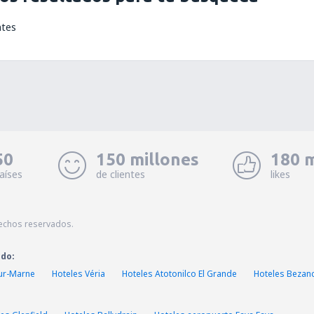
ntes
50
150 millones
180 m
aíses
de clientes
likes
echos reservados.
ado:
sur-Marne
Hoteles Véria
Hoteles Atotonilco El Grande
Hoteles Bezan