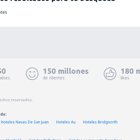
ntes
50
150 millones
180 m
aíses
de clientes
likes
echos reservados.
ado:
Hoteles Navas De San Juan
Hoteles Au
Hoteles Bridgnorth