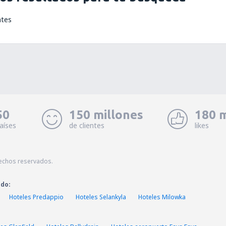
ntes
50
150 millones
180 m
aíses
de clientes
likes
echos reservados.
ado:
Hoteles Predappio
Hoteles Selankyla
Hoteles Milowka