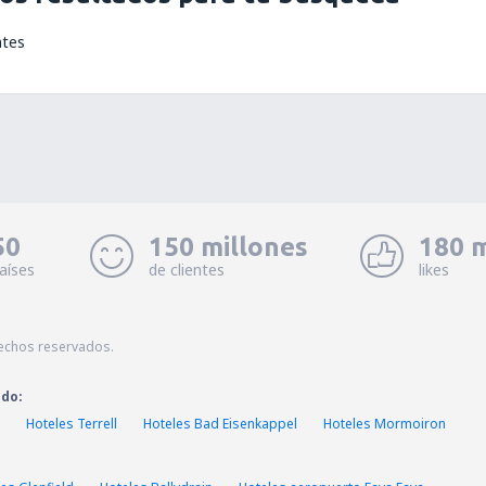
ntes
50
150 millones
180 m
aíses
de clientes
likes
echos reservados.
ado:
Hoteles Terrell
Hoteles Bad Eisenkappel
Hoteles Mormoiron