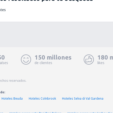
ntes
50
150 millones
180 m
aíses
de clientes
likes
echos reservados.
ado:
Hoteles Beuda
Hoteles Colnbrook
Hoteles Selva di Val Gardena