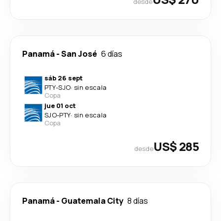
desde
Panamá
-
San José
6 días
sáb 26 sept
PTY
-
SJO
·
sin escala
Copa
jue 01 oct
SJO
-
PTY
·
sin escala
Copa
US$ 285
desde
Panamá
-
Guatemala City
8 días