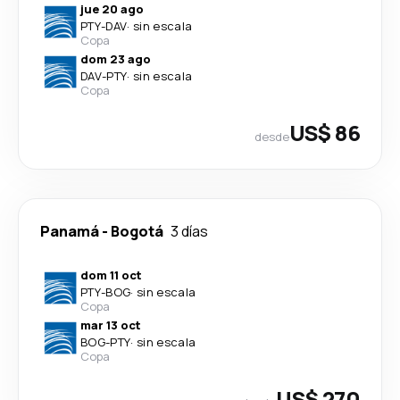
jue 20 ago
PTY
-
DAV
·
sin escala
Copa
dom 23 ago
DAV
-
PTY
·
sin escala
Copa
US$ 86
desde
Panamá
-
Bogotá
3 días
dom 11 oct
PTY
-
BOG
·
sin escala
Copa
mar 13 oct
BOG
-
PTY
·
sin escala
Copa
US$ 270