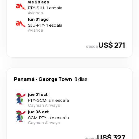
vie 28 ago
PTY
-
SJU
·
1 escala
Avianca
lun 31 ago
SJU
-
PTY
·
1 escala
Avianca
US$ 271
desde
Panamá
-
George Town
8 días
jue 01 oct
PTY
-
GCM
·
sin escala
Cayman Airways
jue 08 oct
GCM
-
PTY
·
sin escala
Cayman Airways
US$ 327
desde