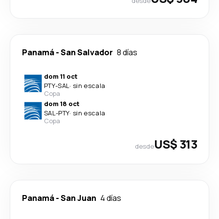
desde
Panamá
-
San Salvador
8 días
dom 11 oct
PTY
-
SAL
·
sin escala
Copa
dom 18 oct
SAL
-
PTY
·
sin escala
Copa
US$ 313
desde
Panamá
-
San Juan
4 días