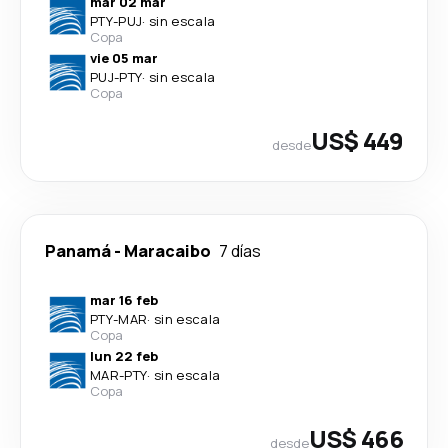
mar 02 mar
PTY
-
PUJ
·
sin escala
Copa
vie 05 mar
PUJ
-
PTY
·
sin escala
Copa
US$ 449
desde
Panamá
-
Maracaibo
7 días
mar 16 feb
PTY
-
MAR
·
sin escala
Copa
lun 22 feb
MAR
-
PTY
·
sin escala
Copa
US$ 466
desde