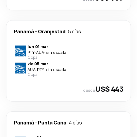
Panamá
-
Oranjestad
5 días
lun 01 mar
PTY
-
AUA
·
sin escala
Copa
vie 05 mar
AUA
-
PTY
·
sin escala
Copa
US$ 443
desde
Panamá
-
Punta Cana
4 días