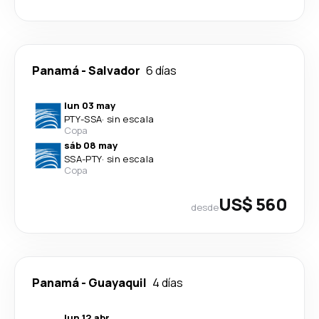
Panamá
-
Salvador
6 días
lun 03 may
PTY
-
SSA
·
sin escala
Copa
sáb 08 may
SSA
-
PTY
·
sin escala
Copa
US$ 560
desde
Panamá
-
Guayaquil
4 días
lun 12 abr