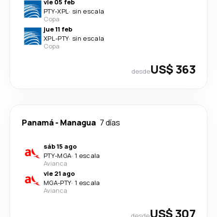
vie 05 feb
PTY
-
XPL
·
sin escala
Copa
jue 11 feb
XPL
-
PTY
·
sin escala
Copa
US$ 363
desde
Panamá
-
Managua
7 días
sáb 15 ago
PTY
-
MGA
·
1 escala
Avianca
vie 21 ago
MGA
-
PTY
·
1 escala
Avianca
US$ 307
desde