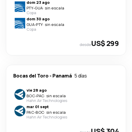
dom 23 ago
PTY
-
GUA
·
sin escala
Copa
dom 30 ago
GUA
-
PTY
·
sin escala
Copa
US$ 299
desde
Bocas del Toro
-
Panamá
5 días
vie 28 ago
BOC
-
PAC
·
sin escala
Hahn Air Technologies
mar 01 sept
PAC
-
BOC
·
sin escala
Hahn Air Technologies
US$ 304