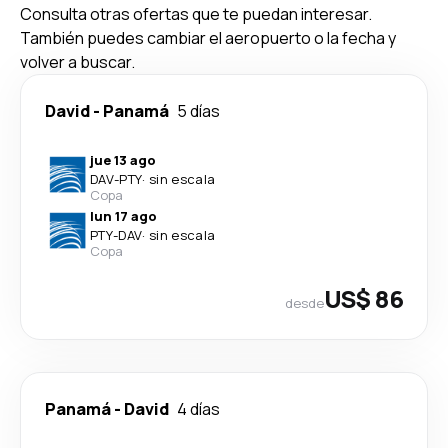
Consulta otras ofertas que te puedan interesar.
También puedes cambiar el aeropuerto o la fecha y
volver a buscar.
David
-
Panamá
5 días
jue 13 ago
DAV
-
PTY
·
sin escala
Copa
lun 17 ago
PTY
-
DAV
·
sin escala
Copa
US$ 86
desde
Panamá
-
David
4 días