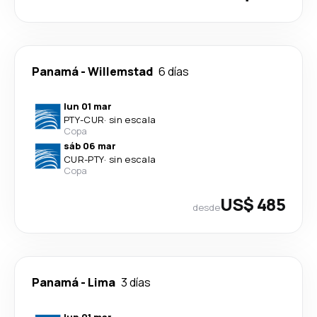
Panamá
-
Willemstad
6 días
lun 01 mar
PTY
-
CUR
·
sin escala
Copa
sáb 06 mar
CUR
-
PTY
·
sin escala
Copa
US$ 485
desde
Panamá
-
Lima
3 días
lun 01 mar