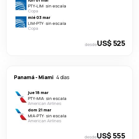
PTY
-
LIM
·
sin escala
Copa
mié 03 mar
LIM
-
PTY
·
sin escala
Copa
US$ 525
desde
Panamá
-
Miami
4 días
jue 18 mar
PTY
-
MIA
·
sin escala
American Airlines
dom 21 mar
MIA
-
PTY
·
sin escala
American Airlines
US$ 555
desde