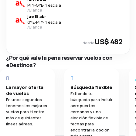
PTY
-
GYE
·
1 escala
Avianca
jue 15 abr
GYE
-
PTY
·
1 escala
Avianca
US$ 482
desde
¿Por qué vale la pena reservar vuelos con
eDestinos?
La mayor oferta
Búsqueda flexible
de vuelos
Extiende tu
En unos segundos
búsqueda para incluir
tenemos los mejores
aeropuertos
vuelos para ti entre
cercanos y una
más de quinientas
elección flexible de
líneas aéreas.
fechas para
encontrar la opción
más barata.