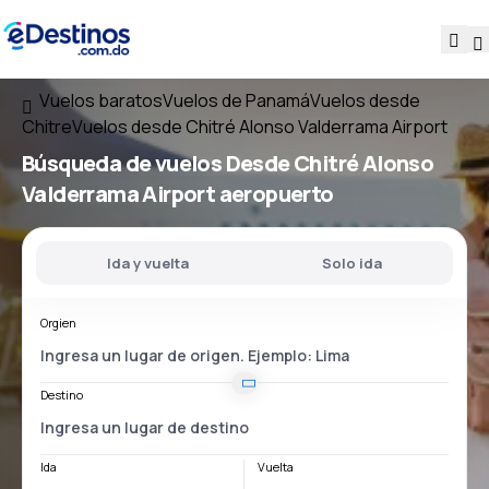
Vuelos baratos
Vuelos de Panamá
Vuelos desde
Chitre
Vuelos desde Chitré Alonso Valderrama Airport
Búsqueda de vuelos
Desde
Chitré Alonso
Valderrama Airport
aeropuerto
Ida y vuelta
Solo ida
Orgien
Destino
Ida
Vuelta