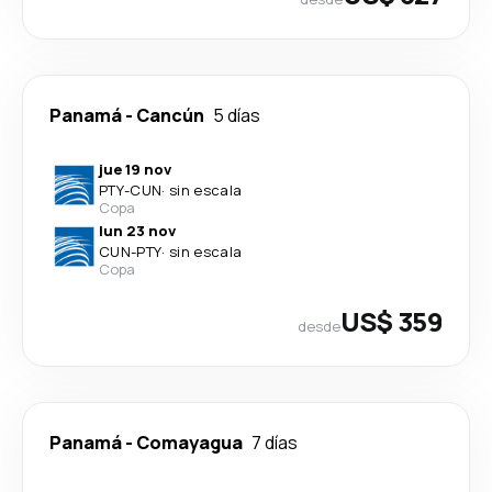
Panamá
-
Cancún
5 días
jue 19 nov
PTY
-
CUN
·
sin escala
Copa
lun 23 nov
CUN
-
PTY
·
sin escala
Copa
US$ 359
desde
Panamá
-
Comayagua
7 días