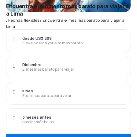
Encuentra el momento más barato para viajar a
a Lima
¿Fechas flexibles? Encuentra el mes más barato para viajar a
Lima
desde US$ 299
El vuelo de ida y vuelta más barato
Diciembre
El mes más barato para viajar
lunes
El día más barato para volar
3 meses antes
precios más bajos