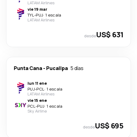
LATAM Airlines
vie 19 mar
TYL
-
PUJ
·
1 escala
LATAM Airlines
US$ 631
desde
Punta Cana
-
Pucallpa
5 días
lun 11 ene
PUJ
-
PCL
·
1 escala
LATAM Airlines
vie 15 ene
PCL
-
PUJ
·
1 escala
Sky Airline
US$ 695
desde