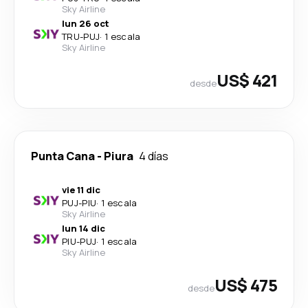
Sky Airline
lun 26 oct
TRU
-
PUJ
·
1 escala
Sky Airline
US$ 421
desde
Punta Cana
-
Piura
4 días
vie 11 dic
PUJ
-
PIU
·
1 escala
Sky Airline
lun 14 dic
PIU
-
PUJ
·
1 escala
Sky Airline
US$ 475
desde