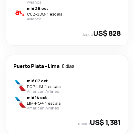
Avianca
mié 28 oct
CUZ
-
SDQ
·
1 escala
Avianca
US$ 828
desde
Puerto Plata
-
Lima
8 días
mié 07 oct
POP
-
LIM
·
1 escala
American Airlines
mié 14 oct
LIM
-
POP
·
1 escala
American Airlines
US$ 1,381
desde