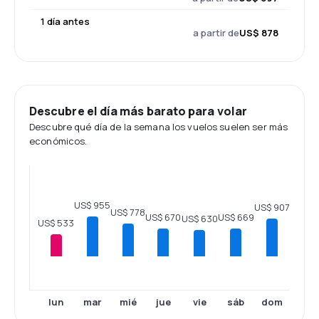
1 día antes
a partir de
US$ 878
Descubre el día más barato para volar
Descubre qué día de la semana los vuelos suelen ser más
económicos.
US$ 955
US$ 907
US$ 778
US$ 670
US$ 669
US$ 630
US$ 533
lun
mar
mié
jue
vie
sáb
dom