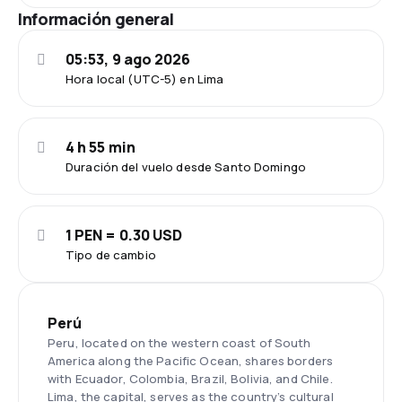
Información general
05:53, 9 ago 2026
Hora local (UTC-5) en Lima
4 h 55 min
Duración del vuelo desde Santo Domingo
1 PEN = 0.30 USD
Tipo de cambio
Perú
Peru, located on the western coast of South
America along the Pacific Ocean, shares borders
with Ecuador, Colombia, Brazil, Bolivia, and Chile.
Lima, the capital, serves as the country’s cultural