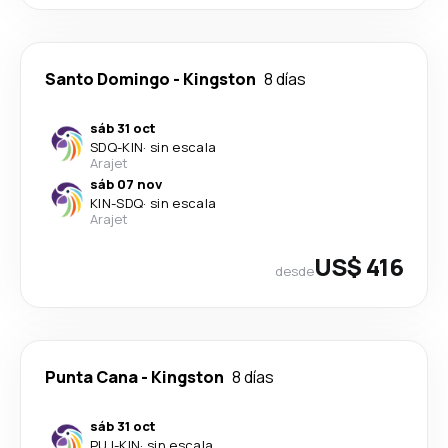
Santo Domingo
-
Kingston
8 días
sáb 31 oct
SDQ
-
KIN
·
sin escala
Arajet
sáb 07 nov
KIN
-
SDQ
·
sin escala
Arajet
US$ 416
desde
Punta Cana
-
Kingston
8 días
sáb 31 oct
PUJ
-
KIN
·
sin escala