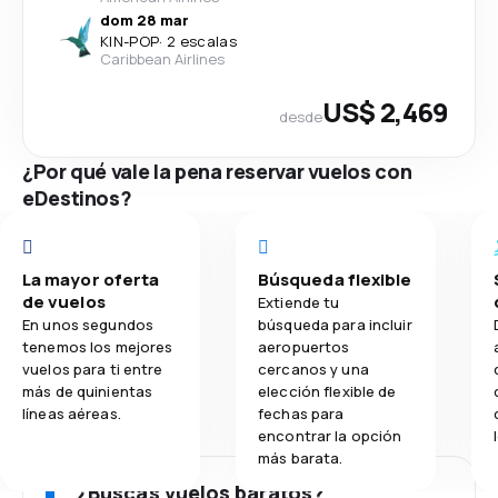
dom 28 mar
KIN
-
POP
·
2 escalas
Caribbean Airlines
US$ 2,469
desde
¿Por qué vale la pena reservar vuelos con
eDestinos?
La mayor oferta
Búsqueda flexible
de vuelos
Extiende tu
En unos segundos
búsqueda para incluir
tenemos los mejores
aeropuertos
vuelos para ti entre
cercanos y una
más de quinientas
elección flexible de
líneas aéreas.
fechas para
encontrar la opción
más barata.
¿Buscas vuelos baratos?