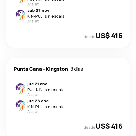
Arajet
sáb 07 nov
KIN
-
PUJ
·
sin escala
Arajet
US$ 416
desde
Punta Cana
-
Kingston
8 días
jue 21 ene
PUJ
-
KIN
·
sin escala
Arajet
jue 28 ene
KIN
-
PUJ
·
sin escala
Arajet
US$ 416
desde