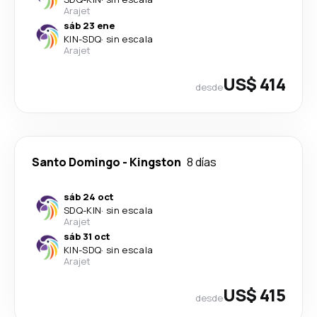
Arajet
sáb 23 ene
KIN
-
SDQ
·
sin escala
Arajet
US$ 414
desde
Santo Domingo
-
Kingston
8 días
sáb 24 oct
SDQ
-
KIN
·
sin escala
Arajet
sáb 31 oct
KIN
-
SDQ
·
sin escala
Arajet
US$ 415
desde