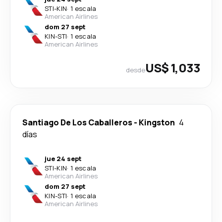
STI
-
KIN
·
1 escala
American Airlines
dom 27 sept
KIN
-
STI
·
1 escala
American Airlines
US$ 1,033
desde
Santiago De Los Caballeros
-
Kingston
4
días
jue 24 sept
STI
-
KIN
·
1 escala
American Airlines
dom 27 sept
KIN
-
STI
·
1 escala
American Airlines