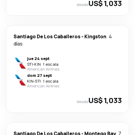
US$ 1,033
desde
Santiago De Los Caballeros
-
Kingston
4
días
jue 24 sept
STI
-
KIN
·
1 escala
American Airlines
dom 27 sept
KIN
-
STI
·
1 escala
American Airlines
US$ 1,033
desde
Santiago De Los Caballeros
-
Montego Bay
7