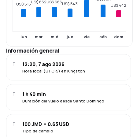
US$ 666
US$ 652
US$ 543
US$ 516
US$ 442
lun
mar
mié
jue
vie
sáb
dom
Información general
12:20, 7 ago 2026
Hora local (UTC-5) en Kingston
1 h 40 min
Duración del vuelo desde Santo Domingo
100 JMD = 0.63 USD
Tipo de cambio