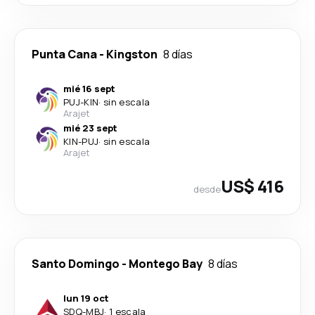
Punta Cana
-
Kingston
8 días
mié 16 sept
PUJ
-
KIN
·
sin escala
Arajet
mié 23 sept
KIN
-
PUJ
·
sin escala
Arajet
US$ 416
desde
Santo Domingo
-
Montego Bay
8 días
lun 19 oct
SDQ
-
MBJ
·
1 escala