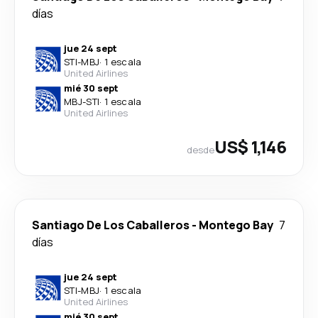
días
jue 24 sept
STI
-
MBJ
·
1 escala
United Airlines
mié 30 sept
MBJ
-
STI
·
1 escala
United Airlines
US$ 1,146
desde
Santiago De Los Caballeros
-
Montego Bay
7
días
jue 24 sept
STI
-
MBJ
·
1 escala
United Airlines
mié 30 sept