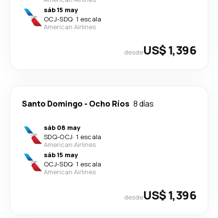
sáb 15 may
OCJ
-
SDQ
·
1 escala
American Airlines
US$ 1,396
desde
Santo Domingo
-
Ocho Ríos
8 días
sáb 08 may
SDQ
-
OCJ
·
1 escala
American Airlines
sáb 15 may
OCJ
-
SDQ
·
1 escala
American Airlines
US$ 1,396
desde