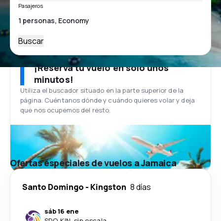
Pasajeros
Buscar
¡Reserva tu vuelo en solo unos
minutos!
Utiliza el buscador situado en la parte superior de la
página. Cuéntanos dónde y cuándo quieres volar y deja
que nos ocupemos del resto.
Ofertas especiales de vuelos a Jamaica
Santo Domingo
-
Kingston
8 días
sáb 16 ene
SDQ
-
KIN
·
sin escala