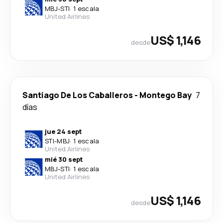
MBJ
-
STI
·
1 escala
United Airlines
US$ 1,146
desde
Santiago De Los Caballeros
-
Montego Bay
7
días
jue 24 sept
STI
-
MBJ
·
1 escala
United Airlines
mié 30 sept
MBJ
-
STI
·
1 escala
United Airlines
US$ 1,146
desde