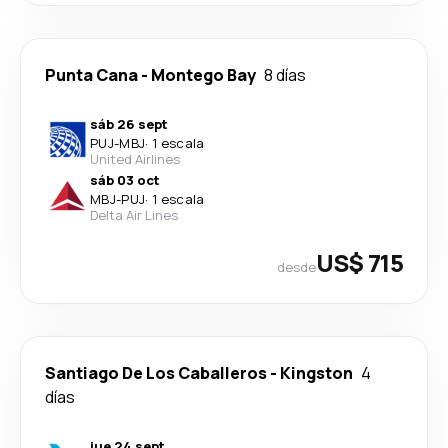
Punta Cana
-
Montego Bay
8 días
sáb 26 sept
PUJ
-
MBJ
·
1 escala
United Airlines
sáb 03 oct
MBJ
-
PUJ
·
1 escala
Delta Air Lines
US$ 715
desde
Santiago De Los Caballeros
-
Kingston
4
días
jue 24 sept