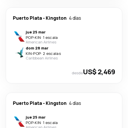
Puerto Plata
-
Kingston
4 días
jue 25 mar
POP
-
KIN
·
1 escala
American Airlines
dom 28 mar
KIN
-
POP
·
2 escalas
Caribbean Airlines
US$ 2,469
desde
Puerto Plata
-
Kingston
4 días
jue 25 mar
POP
-
KIN
·
1 escala
American Airlines