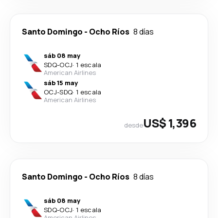
Santo Domingo
-
Ocho Ríos
8 días
sáb 08 may
SDQ
-
OCJ
·
1 escala
American Airlines
sáb 15 may
OCJ
-
SDQ
·
1 escala
American Airlines
US$ 1,396
desde
Santo Domingo
-
Ocho Ríos
8 días
sáb 08 may
SDQ
-
OCJ
·
1 escala
American Airlines