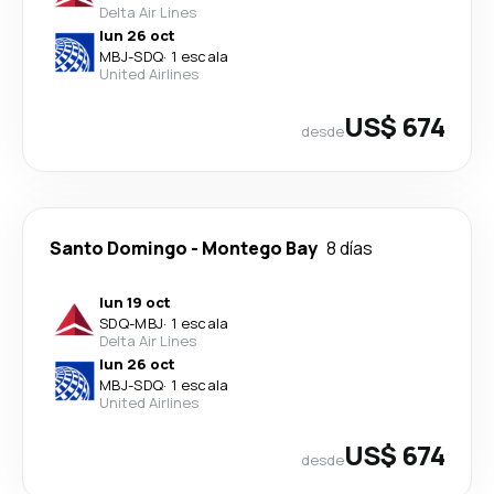
Delta Air Lines
lun 26 oct
MBJ
-
SDQ
·
1 escala
United Airlines
US$ 674
desde
Santo Domingo
-
Montego Bay
8 días
lun 19 oct
SDQ
-
MBJ
·
1 escala
Delta Air Lines
lun 26 oct
MBJ
-
SDQ
·
1 escala
United Airlines
US$ 674
desde