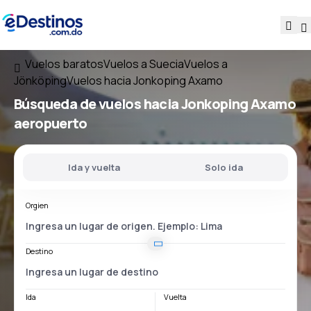
Vuelos baratos
Vuelos a Suecia
Vuelos a
Jönköping
Vuelos hacia Jonkoping Axamo
Búsqueda de vuelos
hacia
Jonkoping Axamo
aeropuerto
Ida y vuelta
Solo ida
Orgien
Destino
Ida
Vuelta