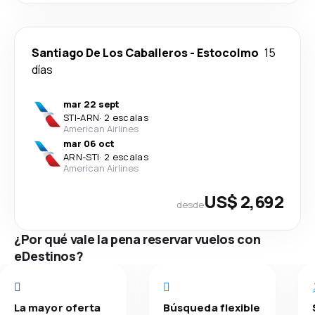
Santiago De Los Caballeros
-
Estocolmo
15
días
mar 22 sept
STI
-
ARN
·
2 escalas
American Airlines
mar 06 oct
ARN
-
STI
·
2 escalas
American Airlines
US$ 2,692
desde
¿Por qué vale la pena reservar vuelos con
eDestinos?
La mayor oferta
Búsqueda flexible