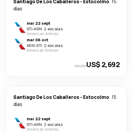
Santiago De Los Caballeros
-
Estocolmo
15
días
mar 22 sept
STI
-
ARN
·
2 escalas
American Airlines
mar 06 oct
ARN
-
STI
·
2 escalas
American Airlines
US$ 2,692
desde
Santiago De Los Caballeros
-
Estocolmo
15
días
mar 22 sept
STI
-
ARN
·
2 escalas
American Airlines