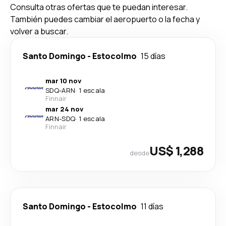
Consulta otras ofertas que te puedan interesar.
También puedes cambiar el aeropuerto o la fecha y
volver a buscar.
Santo Domingo
-
Estocolmo
15 días
mar 10 nov
SDQ
-
ARN
·
1 escala
Finnair
mar 24 nov
ARN
-
SDQ
·
1 escala
Finnair
US$ 1,288
desde
Santo Domingo
-
Estocolmo
11 días