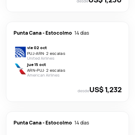
desde
Punta Cana
-
Estocolmo
14 días
vie 02 oct
PUJ
-
ARN
·
2 escalas
United Airlines
jue 15 oct
ARN
-
PUJ
·
2 escalas
American Airlines
US$ 1,232
desde
Punta Cana
-
Estocolmo
14 días