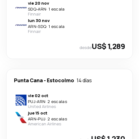
vie 20 nov
SDQ
-
ARN
·
1 escala
Finnair
lun 30 nov
ARN
-
SDQ
·
1 escala
Finnair
US$ 1,289
desde
Punta Cana
-
Estocolmo
14 días
vie 02 oct
PUJ
-
ARN
·
2 escalas
United Airlines
jue 15 oct
ARN
-
PUJ
·
2 escalas
American Airlines
US$ 1,230