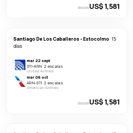
US$ 1,581
desde
Santiago De Los Caballeros
-
Estocolmo
15
días
mar 22 sept
STI
-
ARN
·
2 escalas
United Airlines
mar 06 oct
ARN
-
STI
·
2 escalas
American Airlines
US$ 1,581
desde