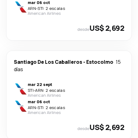
mar 06 oct
ARN
-
STI
·
2 escalas
American Airlines
US$ 2,692
desde
Santiago De Los Caballeros
-
Estocolmo
15
días
mar 22 sept
STI
-
ARN
·
2 escalas
American Airlines
mar 06 oct
ARN
-
STI
·
2 escalas
American Airlines
US$ 2,692
desde