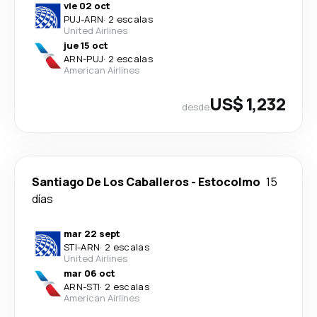
vie 02 oct
PUJ
-
ARN
·
2 escalas
United Airlines
jue 15 oct
ARN
-
PUJ
·
2 escalas
American Airlines
US$ 1,232
desde
Santiago De Los Caballeros
-
Estocolmo
15
días
mar 22 sept
STI
-
ARN
·
2 escalas
United Airlines
mar 06 oct
ARN
-
STI
·
2 escalas
American Airlines