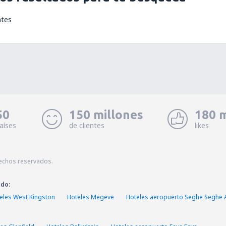
ntes
50
150 millones
180 m
aíses
de clientes
likes
echos reservados.
ado:
eles West Kingston
Hoteles Megeve
Hoteles aeropuerto Seghe Seghe A