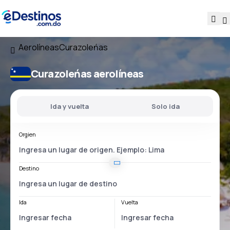
Aerolíneas
Curazoleńas
Curazoleńas aerolíneas
Ida y vuelta
Solo ida
Orgien
Destino
Ida
Vuelta