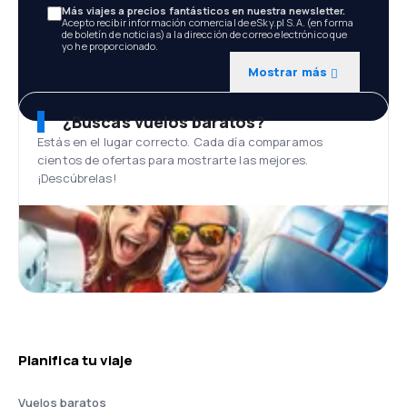
Más viajes a precios fantásticos en nuestra newsletter.
Acepto recibir información comercial de eSky.pl S.A. (en forma
de boletín de noticias) a la dirección de correo electrónico que
yo he proporcionado.
Mostrar más
¿Buscas vuelos baratos?
Estás en el lugar correcto. Cada día comparamos
cientos de ofertas para mostrarte las mejores.
¡Descúbrelas!
Planifica tu viaje
Vuelos baratos