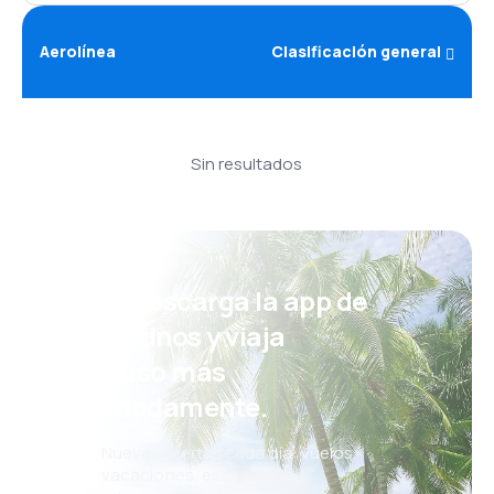
Aerolínea
Clasificación general
Sin resultados
¡Eh! Descarga la app de
eDestinos y viaja
incluso más
cómodamente.
Nuevas ofertas cada día: vuelos,
vacaciones, escapadas